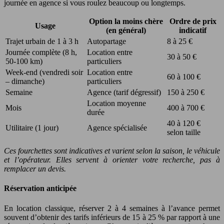
journée en agence si vous roulez beaucoup ou longtemps.
Option la moins chère
Ordre de prix
Usage
(en général)
indicatif
Trajet urbain de 1 à 3 h
Autopartage
8 à 25 €
Journée complète (8 h,
Location entre
30 à 50 €
50-100 km)
particuliers
Week-end (vendredi soir
Location entre
60 à 100 €
– dimanche)
particuliers
Semaine
Agence (tarif dégressif)
150 à 250 €
Location moyenne
Mois
400 à 700 €
durée
40 à 120 €
Utilitaire (1 jour)
Agence spécialisée
selon taille
Ces fourchettes sont indicatives et varient selon la saison, le véhicule
et l’opérateur. Elles servent à orienter votre recherche, pas à
remplacer un devis.
Réservation anticipée
En location classique, réserver 2 à 4 semaines à l’avance permet
souvent d’obtenir des tarifs inférieurs de 15 à 25 % par rapport à une