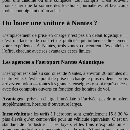
pour une citadine ou une compacte, tout compris. C’est souvent
moins cher que la somme des locations journalières, et beaucoup
moins contraignant qu’un achat.
Où louer une voiture à Nantes ?
L’emplacement de prise en charge n’est pas un détail logistique —
c’est un facteur de coût et de praticité qui influence directement
votre expérience. À Nantes, trois zones concentrent l’essentiel de
l’offre, chacune avec ses avantages et ses limites.
Les agences à l’aéroport Nantes Atlantique
L’aéroport est situé au sud-ouest de Nantes, à environ 20 minutes du
centre-ville. C’est le point de prise en charge le plus évident si vous
arrivez en avion — toutes les grandes enseignes y sont représentées,
avec des comptoirs ouverts en fonction des horaires de vol.
Avantages
: prise en charge immédiate à l’arrivée, pas de transfert
supplémentaire, horaires d’ouverture larges.
Inconvénients
: les tarifs à l’aéroport sont généralement 15 à 30 %
plus élevés qu’en centre-ville pour un véhicule équivalent. C’est un
standard de l’industrie — les loyers et les frais d’exploitation en
zone aéroportuaire se répercutent sur le prix. Si votre vol arrive à