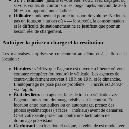
SUV / familiale
: justifié si vous êtes 4 ou 5 avec bagages, ou
si vous voulez du confort sur les longs trajets. Surcoût de 30 à
60 % par rapport à une citadine.
Utilitaire
: uniquement pour le transport de volume. Ne louez
pas un fourgon « au cas où » — le surcoût, la consommation
et la difficulté de stationnement ne se justifient que pour un
besoin réel de chargement.
Anticiper la prise en charge et la restitution
Les mauvaises surprises se concentrent au début et à la fin de la
location :
Horaires
: vérifiez que l’agence est ouverte à l’heure où vous
comptez récupérer (ou rendre) le véhicule. Les agences de
centre-ville ferment souvent à 18 h ou 19 h, et le dimanche.
L’autopartage ne pose pas ce problème — l’accès est 24h/24
via l’appli.
État des lieux
: en agence, faites le tour du véhicule avec
l’agent et notez tout dommage visible sur le contrat. En
location entre particuliers ou en autopartage, prenez des
photos systématiques (4 faces + intérieur) avant de démarrer.
C’est votre seule protection contre une facturation de
dommage préexistant.
Carburant
: en location classique, le véhicule est rendu avec