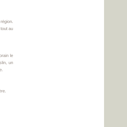
 région.
tout au
orain le
lin, un
e.
ère.