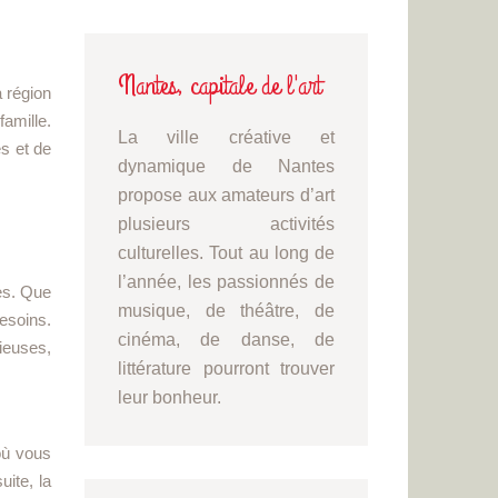
Nantes, capitale de l'art
a région
amille.
La ville créative et
es et de
dynamique de Nantes
propose aux amateurs d’art
plusieurs activités
culturelles. Tout au long de
l’année, les passionnés de
es. Que
musique, de théâtre, de
esoins.
cinéma, de danse, de
ieuses,
littérature pourront trouver
leur bonheur.
où vous
ite, la