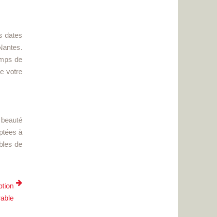
es dates
Nantes.
temps de
de votre
 beauté
aptées à
bles de
ption
able