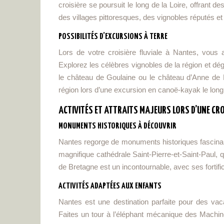
croisière se poursuit le long de la Loire, offran
des villages pittoresques, des vignobles réputés e
POSSIBILITÉS D’EXCURSIONS À TERRE
Lors de votre croisière fluviale à Nantes, vous 
Explorez les célèbres vignobles de la région et d
le château de Goulaine ou le château d’Anne de B
région lors d’une excursion en canoë-kayak le long d
ACTIVITÉS ET ATTRAITS MAJEURS LORS D’UNE CR
MONUMENTS HISTORIQUES À DÉCOUVRIR
Nantes regorge de monuments historiques fascinants
magnifique cathédrale Saint-Pierre-et-Saint-Paul, 
de Bretagne est un incontournable, avec ses fortific
ACTIVITÉS ADAPTÉES AUX ENFANTS
Nantes est une destination parfaite pour des vac
Faites un tour à l’éléphant mécanique des Machines